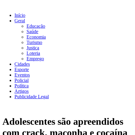
Ir
para
Início
o
Geral
conteúdo
Educação
Saúde
Economia
Turismo
Justiça
Loteria
Emprego
Cidades
Esporte
Eventos
Policial
Política
Artigos
Publicidade Legal
Adolescentes são apreendidos
com crack, maconha e cocaína