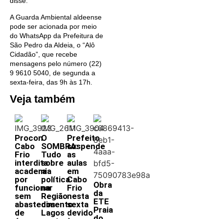
disse.
A Guarda Ambiental aldeense
pode ser acionada por meio
do WhatsApp da Prefeitura de
São Pedro da Aldeia, o “Alô
Cidadão”, que recebe
mensagens pelo número (22)
9 9610 5040, de segunda a
sexta-feira, das 9h às 17h.
Veja também
Procon
O
Prefeito
Cabo
SOMBRA:
suspende
Frio
Tudo
as
interdita
sobre
aulas
academia
a
em
por
política
Cabo
Obra
funcionar
na
Frio
da
sem
Região
nesta
ETE
abastecimento
dos
sexta
Praia
de
Lagos
devido
do