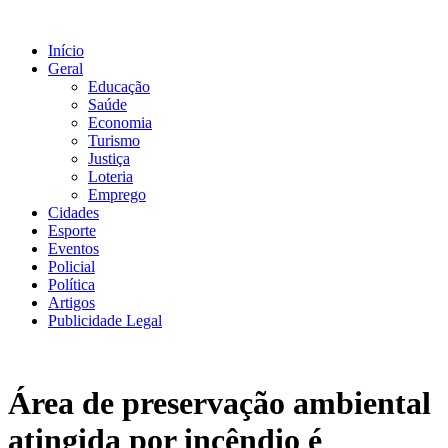
Ir
para
Início
o
Geral
conteúdo
Educação
Saúde
Economia
Turismo
Justiça
Loteria
Emprego
Cidades
Esporte
Eventos
Policial
Política
Artigos
Publicidade Legal
Área de preservação ambiental
atingida por incêndio é