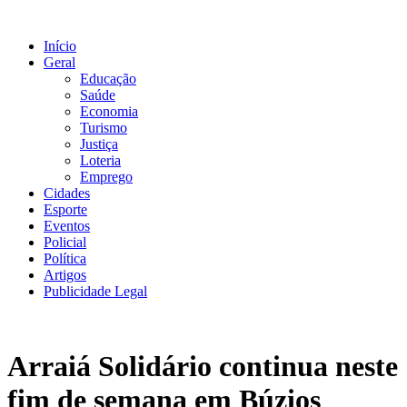
Ir
para
Início
o
Geral
conteúdo
Educação
Saúde
Economia
Turismo
Justiça
Loteria
Emprego
Cidades
Esporte
Eventos
Policial
Política
Artigos
Publicidade Legal
Arraiá Solidário continua neste
fim de semana em Búzios