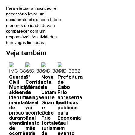
Para efetuar a inscrição, é
necessário levar um
documento oficial com foto e
menores de idade devem
comparecer com um
responsável. As atividades
tem vagas limitadas.
Veja também
Guarda
5ª
Nova
Prefeitura
Civil
Corrida
rota
de
Municipal
Morada
da
Cabo
aldeense
da
Latam
Frio
identifica
Aviação
entre
apresenta
mandado
Naval
Guarulhos
políticas
de
vai
e
públicas
prisão
acontecer
Cabo
para
durante
final
Frio
Economia
atendimento
do
fortalece
Azul
de
mês
turismo
em
ocorrência
em
de
evento