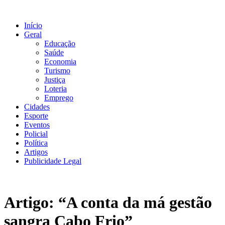
Ir
para
Início
o
Geral
conteúdo
Educação
Saúde
Economia
Turismo
Justiça
Loteria
Emprego
Cidades
Esporte
Eventos
Policial
Política
Artigos
Publicidade Legal
Artigo: “A conta da má gestão
sangra Cabo Frio”