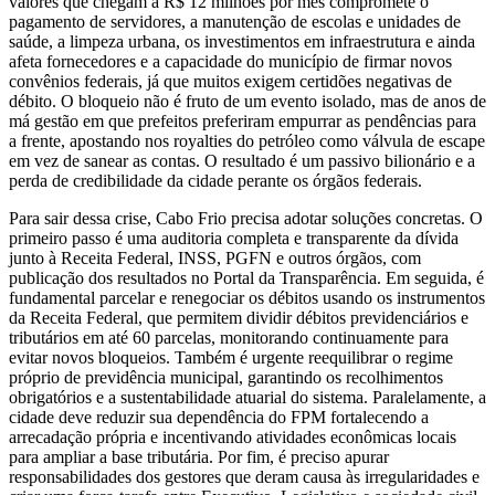
valores que chegam a R$ 12 milhões por mês compromete o
pagamento de servidores, a manutenção de escolas e unidades de
saúde, a limpeza urbana, os investimentos em infraestrutura e ainda
afeta fornecedores e a capacidade do município de firmar novos
convênios federais, já que muitos exigem certidões negativas de
débito. O bloqueio não é fruto de um evento isolado, mas de anos de
má gestão em que prefeitos preferiram empurrar as pendências para
a frente, apostando nos royalties do petróleo como válvula de escape
em vez de sanear as contas. O resultado é um passivo bilionário e a
perda de credibilidade da cidade perante os órgãos federais.
Para sair dessa crise, Cabo Frio precisa adotar soluções concretas. O
primeiro passo é uma auditoria completa e transparente da dívida
junto à Receita Federal, INSS, PGFN e outros órgãos, com
publicação dos resultados no Portal da Transparência. Em seguida, é
fundamental parcelar e renegociar os débitos usando os instrumentos
da Receita Federal, que permitem dividir débitos previdenciários e
tributários em até 60 parcelas, monitorando continuamente para
evitar novos bloqueios. Também é urgente reequilibrar o regime
próprio de previdência municipal, garantindo os recolhimentos
obrigatórios e a sustentabilidade atuarial do sistema. Paralelamente, a
cidade deve reduzir sua dependência do FPM fortalecendo a
arrecadação própria e incentivando atividades econômicas locais
para ampliar a base tributária. Por fim, é preciso apurar
responsabilidades dos gestores que deram causa às irregularidades e