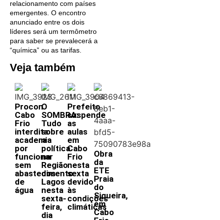
relacionamento com países
emergentes. O encontro
anunciado entre os dois
líderes será um termômetro
para saber se prevalecerá a
“química” ou as tarifas.
Veja também
Procon
O
Prefeito
Cabo
SOMBRA:
suspende
Frio
Tudo
as
interdita
sobre
aulas
academia
a
em
por
política
Cabo
Obra
funcionar
na
Frio
da
sem
Região
nesta
ETE
abastecimento
dos
sexta
Praia
de
Lagos
devido
do
água
nesta
às
Siqueira,
sexta-
condições
em
feira,
climáticas
Cabo
dia