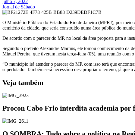
julho 7, 2022
Jornal de Sábado
O Ministério Público do Estado do Rio de Janeiro (MPRJ), por meio 
cemitério da cidade, que seria construído numa área pública do munic
De acordo com o parecer do MP, no local da área proposta para a inst
Segundo o prefeito Alexandre Martins, ele tomou conhecimento da de
Miguel Pereira, que tiveram nesta terça-feira (05), uma reunião com 
“O município irá atender o parecer do MP, com isso terá que encontra
superlotado. Também será necessário desapropriar o terreno, já que a á
Veja também
Procon Cabo Frio interdita academia por 
O SOMBRA: Tudo sobre a política na Região