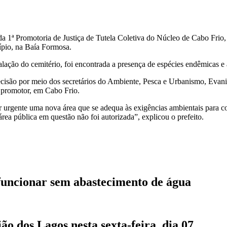
da 1ª Promotoria de Justiça de Tutela Coletiva do Núcleo de Cabo Fri
ípio, na Baía Formosa.
alação do cemitério, foi encontrada a presença de espécies endêmicas e
cisão por meio dos secretários do Ambiente, Pesca e Urbanismo, Evan
o promotor, em Cabo Frio.
r urgente uma nova área que se adequa às exigências ambientais para c
rea pública em questão não foi autorizada”, explicou o prefeito.
funcionar sem abastecimento de água
 dos Lagos nesta sexta-feira, dia 07