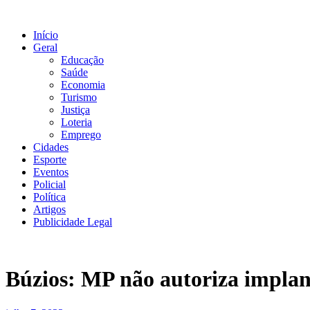
Ir
para
Início
o
Geral
conteúdo
Educação
Saúde
Economia
Turismo
Justiça
Loteria
Emprego
Cidades
Esporte
Eventos
Policial
Política
Artigos
Publicidade Legal
Búzios: MP não autoriza implan