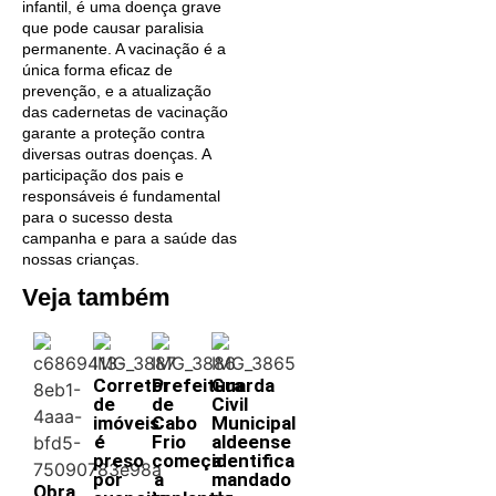
infantil, é uma doença grave
que pode causar paralisia
permanente. A vacinação é a
única forma eficaz de
prevenção, e a atualização
das cadernetas de vacinação
garante a proteção contra
diversas outras doenças. A
participação dos pais e
responsáveis é fundamental
para o sucesso desta
campanha e para a saúde das
nossas crianças.
Veja também
Corretor
Prefeitura
Guarda
de
de
Civil
imóveis
Cabo
Municipal
é
Frio
aldeense
preso
começa
identifica
por
a
mandado
Obra