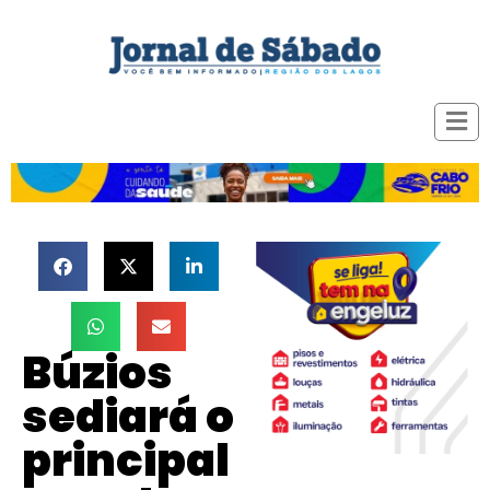
Búzios
sediará o
principal