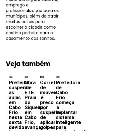
emprego e
profissionalização para os
munícipes, além de atrair
muitos casais para
escolher a cidade como
destino perfeito para o
casamento dos sonhos.
Veja também
Prefeito
Obra
Corretor
Prefeitura
suspende
da
de
de
as
ETE
imóveis
Cabo
aulas
Praia
é
Frio
em
do
preso
começa
Cabo
Siqueira,
por
a
Frio
em
suspeita
implantar
nesta
Cabo
de
sistema
sexta
Frio,
aplicar
inteligente
devido
avança
golpes
para