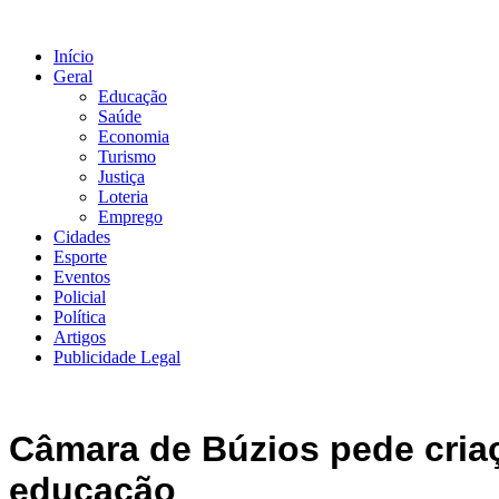
Ir
para
Início
o
Geral
conteúdo
Educação
Saúde
Economia
Turismo
Justiça
Loteria
Emprego
Cidades
Esporte
Eventos
Policial
Política
Artigos
Publicidade Legal
Câmara de Búzios pede cria
educação