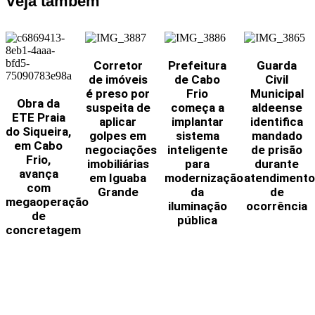
Veja também
Corretor
Prefeitura
Guarda
de imóveis
de Cabo
Civil
é preso por
Frio
Municipal
Obra da
suspeita de
começa a
aldeense
ETE Praia
aplicar
implantar
identifica
do Siqueira,
golpes em
sistema
mandado
em Cabo
negociações
inteligente
de prisão
Frio,
imobiliárias
para
durante
avança
em Iguaba
modernização
atendimento
com
Grande
da
de
megaoperação
iluminação
ocorrência
de
pública
concretagem