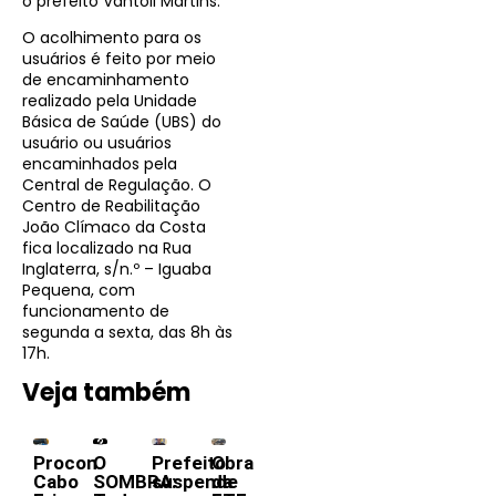
o prefeito Vantoil Martins.
O acolhimento para os
usuários é feito por meio
de encaminhamento
realizado pela Unidade
Básica de Saúde (UBS) do
usuário ou usuários
encaminhados pela
Central de Regulação. O
Centro de Reabilitação
João Clímaco da Costa
fica localizado na Rua
Inglaterra, s/n.º – Iguaba
Pequena, com
funcionamento de
segunda a sexta, das 8h às
17h.
Veja também
Procon
O
Prefeito
Obra
Cabo
SOMBRA:
suspende
da