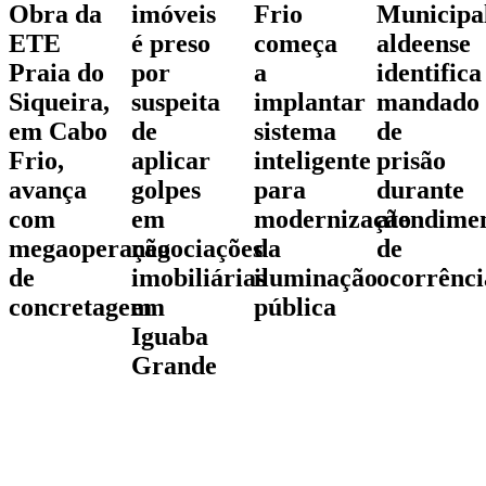
Obra da
imóveis
Frio
Municipa
ETE
é preso
começa
aldeense
Praia do
por
a
identifica
Siqueira,
suspeita
implantar
mandado
em Cabo
de
sistema
de
Frio,
aplicar
inteligente
prisão
avança
golpes
para
durante
com
em
modernização
atendime
megaoperação
negociações
da
de
de
imobiliárias
iluminação
ocorrênci
concretagem
em
pública
Iguaba
Grande