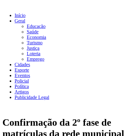
Ir
para
Início
o
Geral
conteúdo
Educação
Saúde
Economia
Turismo
Justiça
Loteria
Emprego
Cidades
Esporte
Eventos
Policial
Política
Artigos
Publicidade Legal
Confirmação da 2º fase de
matrículas da rede municipal