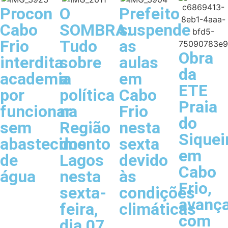
Procon
O
Prefeito
Cabo
SOMBRA:
suspende
Frio
Tudo
as
Obra
interdita
sobre
aulas
da
academia
a
em
ETE
por
política
Cabo
Praia
funcionar
na
Frio
do
sem
Região
nesta
Siquei
abastecimento
dos
sexta
em
de
Lagos
devido
Cabo
água
nesta
às
Frio,
sexta-
condições
avanç
feira,
climáticas
com
dia 07