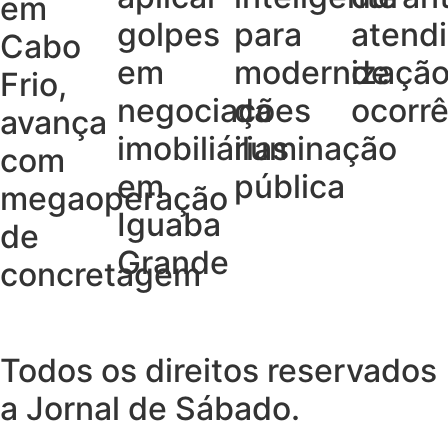
em
golpes
para
atend
Cabo
em
modernizaçã
de
Frio,
negociações
da
ocorrê
avança
imobiliárias
iluminação
com
em
pública
megaoperação
Iguaba
de
Grande
concretagem
Todos os direitos reservados
a Jornal de Sábado.