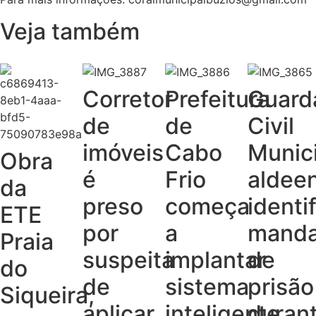
Veja também
Corretor
Prefeitura
Guard
de
de
Civil
imóveis
Cabo
Munic
Obra
é
Frio
aldee
da
preso
começa
identi
ETE
por
a
mand
Praia
suspeita
implantar
de
do
de
sistema
prisão
Siqueira,
aplicar
inteligente
duran