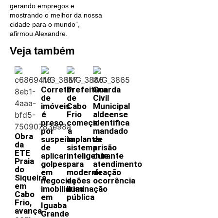
gerando empregos e
mostrando o melhor da nossa
cidade para o mundo”,
afirmou Alexandre.
Veja também
Corretor
Prefeitura
Guarda
de
de
Civil
imóveis
Cabo
Municipal
é
Frio
aldeense
preso
começa
identifica
por
a
mandado
Obra
suspeita
implantar
de
da
de
sistema
prisão
ETE
aplicar
inteligente
durante
Praia
golpes
para
atendimento
do
em
modernização
de
Siqueira,
negociações
da
ocorrência
em
imobiliárias
iluminação
Cabo
em
pública
Frio,
Iguaba
avança
Grande