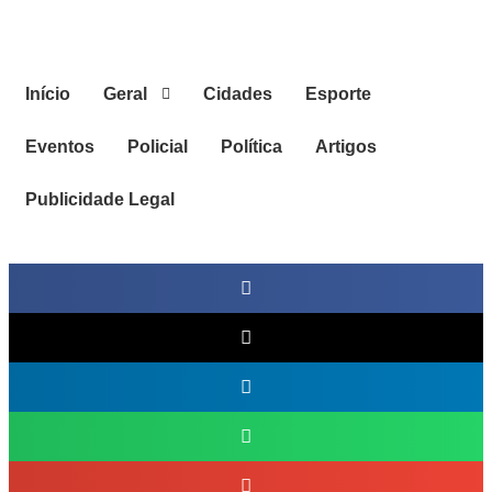
Ir
para
o
conteúdo
Início
Geral
Cidades
Esporte
Eventos
Policial
Política
Artigos
Publicidade Legal