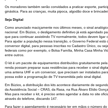
Os moradores também serão convidados a praticar esporte, particip
ginástica. Para as crianças, muita pipoca, algodão doce e brincadei
Seja Digital
Como anunciado maciçamente nos últimos meses, o sinal analógico 
nacional. Em Búzios, o desligamento definitivo já está agendado pa
que para continuar assistindo TV normalmente, todos devem ligar o
Para ajudar a população nessa transição, o Governo Federal está di
conversor digital, para pessoas inscritas no Cadastro Único, ou sej
federais como por exemplo, o Bolsa Família, Minha Casa Minha Vida,
entre outros.
O kit é um pacote de equipamentos distribuídos gratuitamente pela 
renda possam preparar suas residências para receber o sinal digita
uma antena UHF e um conversor, que precisam ser instalados para 
possa exibir a programação de TV transmitida pelo sinal digital.
Em Búzios, a distribuição dos kits acontece diariamente de segunda
da Assistência Social – CRAS, da Rasa, na Rua Álvaro Elídio Gonça
Mas para receber o kit, é preciso antes agendar a data no site ofic
através do telefone, discando 147.
Para fazer o agendamento é necessário ter em mãos o número do