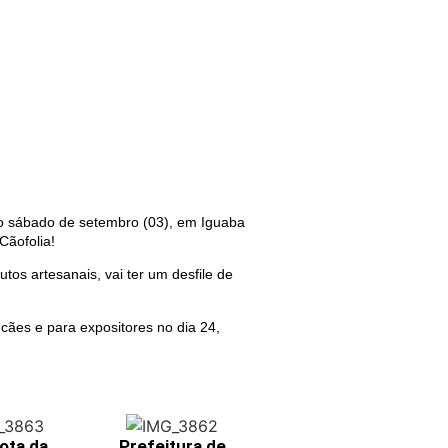
iro sábado de setembro (03), em Iguaba
Cãofolia!
tos artesanais, vai ter um desfile de
 cães e para expositores no dia 24,
ota da
Prefeitura de