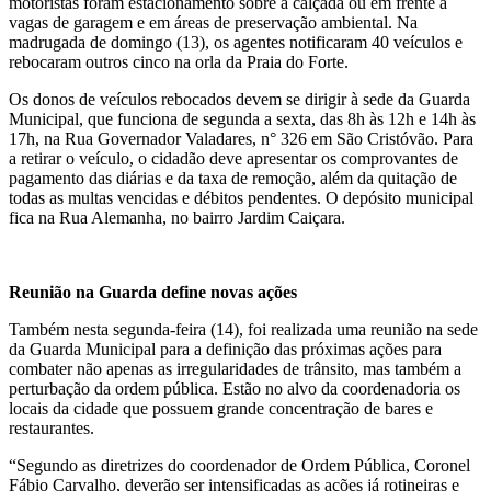
motoristas foram estacionamento sobre a calçada ou em frente a
vagas de garagem e em áreas de preservação ambiental. Na
madrugada de domingo (13), os agentes notificaram 40 veículos e
rebocaram outros cinco na orla da Praia do Forte.
Os donos de veículos rebocados devem se dirigir à sede da Guarda
Municipal, que funciona de segunda a sexta, das 8h às 12h e 14h às
17h, na Rua Governador Valadares, n° 326 em São Cristóvão. Para
a retirar o veículo, o cidadão deve apresentar os comprovantes de
pagamento das diárias e da taxa de remoção, além da quitação de
todas as multas vencidas e débitos pendentes. O depósito municipal
fica na Rua Alemanha, no bairro Jardim Caiçara.
Reunião na Guarda define novas ações
Também nesta segunda-feira (14), foi realizada uma reunião na sede
da Guarda Municipal para a definição das próximas ações para
combater não apenas as irregularidades de trânsito, mas também a
perturbação da ordem pública. Estão no alvo da coordenadoria os
locais da cidade que possuem grande concentração de bares e
restaurantes.
“Segundo as diretrizes do coordenador de Ordem Pública, Coronel
Fábio Carvalho, deverão ser intensificadas as ações já rotineiras e