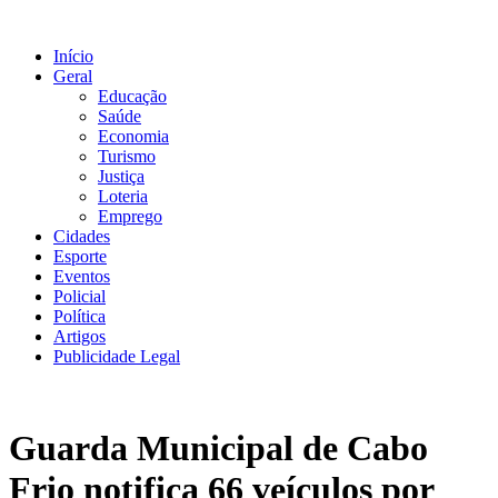
Ir
para
Início
o
Geral
conteúdo
Educação
Saúde
Economia
Turismo
Justiça
Loteria
Emprego
Cidades
Esporte
Eventos
Policial
Política
Artigos
Publicidade Legal
Guarda Municipal de Cabo
Frio notifica 66 veículos por