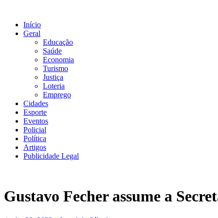
Ir
para
Início
o
Geral
conteúdo
Educação
Saúde
Economia
Turismo
Justiça
Loteria
Emprego
Cidades
Esporte
Eventos
Policial
Política
Artigos
Publicidade Legal
Gustavo Fecher assume a Secret