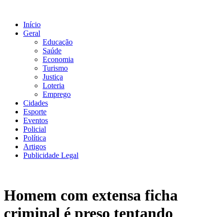
Ir
para
Início
o
Geral
conteúdo
Educação
Saúde
Economia
Turismo
Justiça
Loteria
Emprego
Cidades
Esporte
Eventos
Policial
Política
Artigos
Publicidade Legal
Homem com extensa ficha
criminal é preso tentando