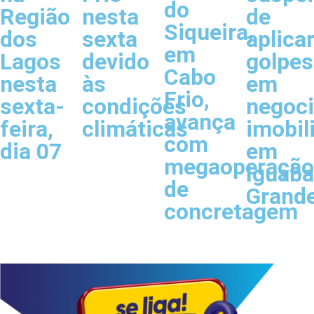
do
Região
nesta
de
Siqueira,
dos
sexta
aplica
em
Lagos
devido
golpes
Cabo
nesta
às
em
Frio,
sexta-
condições
negoc
avança
feira,
climáticas
imobil
com
dia 07
em
megaoperação
Iguaba
de
Grand
concretagem