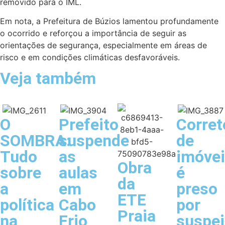
removido para o IML.
Em nota, a Prefeitura de Búzios lamentou profundamente
o ocorrido e reforçou a importância de seguir as
orientações de segurança, especialmente em áreas de
risco e em condições climáticas desfavoráveis.
Veja também
O
Prefeito
Corret
SOMBRA:
suspende
de
Tudo
as
imóve
Obra
sobre
aulas
é
da
a
em
preso
ETE
política
Cabo
por
Praia
na
Frio
suspei