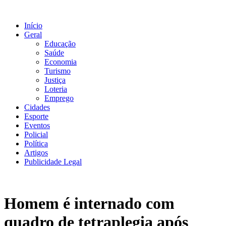
Ir
para
Início
o
Geral
conteúdo
Educação
Saúde
Economia
Turismo
Justiça
Loteria
Emprego
Cidades
Esporte
Eventos
Policial
Política
Artigos
Publicidade Legal
Homem é internado com
quadro de tetraplegia após