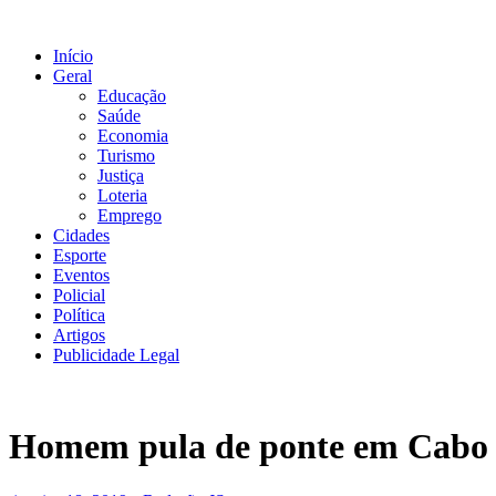
Ir
para
Início
o
Geral
conteúdo
Educação
Saúde
Economia
Turismo
Justiça
Loteria
Emprego
Cidades
Esporte
Eventos
Policial
Política
Artigos
Publicidade Legal
Homem pula de ponte em Cabo Fr