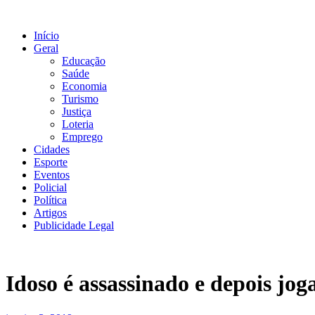
Ir
para
Início
o
Geral
conteúdo
Educação
Saúde
Economia
Turismo
Justiça
Loteria
Emprego
Cidades
Esporte
Eventos
Policial
Política
Artigos
Publicidade Legal
Idoso é assassinado e depois j