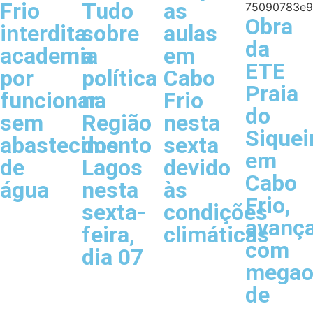
Frio
Tudo
as
Obra
interdita
sobre
aulas
da
academia
a
em
ETE
por
política
Cabo
Praia
funcionar
na
Frio
do
sem
Região
nesta
Siquei
abastecimento
dos
sexta
em
de
Lagos
devido
Cabo
água
nesta
às
Frio,
sexta-
condições
avanç
feira,
climáticas
com
dia 07
megao
de