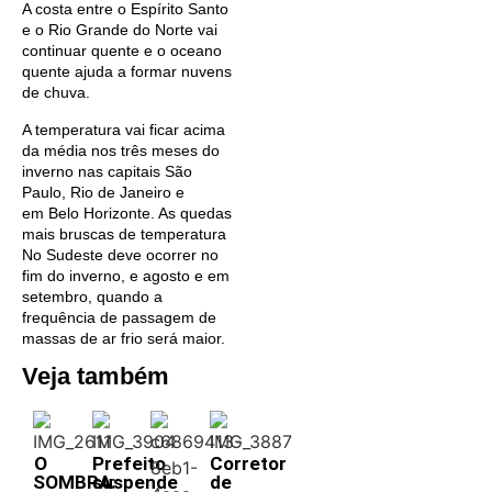
A costa entre o Espírito Santo
e o Rio Grande do Norte vai
continuar quente e o oceano
quente ajuda a formar nuvens
de chuva.
A temperatura vai ficar acima
da média nos três meses do
inverno nas capitais São
Paulo, Rio de Janeiro e
em Belo Horizonte. As quedas
mais bruscas de temperatura
No Sudeste deve ocorrer no
fim do inverno, e agosto e em
setembro, quando a
frequência de passagem de
massas de ar frio será maior.
Veja também
O
Prefeito
Corretor
SOMBRA:
suspende
de