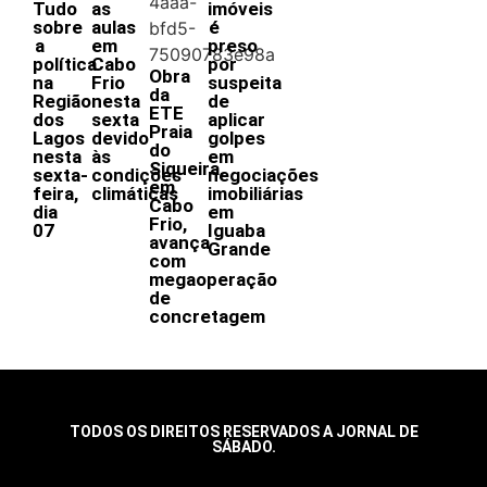
Tudo
as
imóveis
sobre
aulas
é
a
em
preso
política
Cabo
por
Obra
na
Frio
suspeita
da
Região
nesta
de
ETE
dos
sexta
aplicar
Praia
Lagos
devido
golpes
do
nesta
às
em
Siqueira,
sexta-
condições
negociações
em
feira,
climáticas
imobiliárias
Cabo
dia
em
Frio,
07
Iguaba
avança
Grande
com
megaoperação
de
concretagem
TODOS OS DIREITOS RESERVADOS A JORNAL DE
SÁBADO.