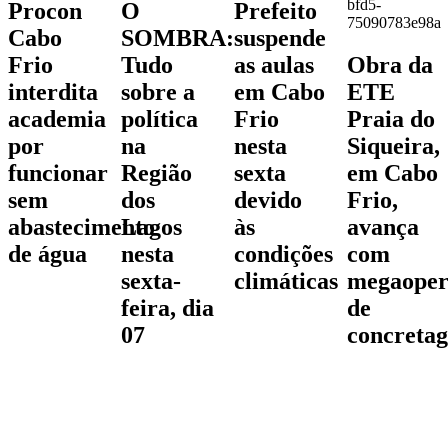
Procon
O
Prefeito
Cabo
SOMBRA:
suspende
Frio
Tudo
as aulas
Obra da
interdita
sobre a
em Cabo
ETE
academia
política
Frio
Praia do
por
na
nesta
Siqueira,
funcionar
Região
sexta
em Cabo
sem
dos
devido
Frio,
abastecimento
Lagos
às
avança
de água
nesta
condições
com
sexta-
climáticas
megaoper
feira, dia
de
07
concreta