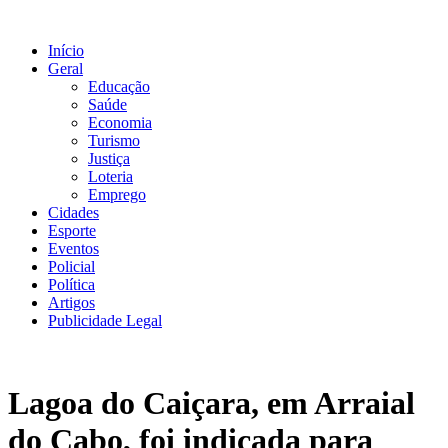
Ir
para
Início
o
Geral
conteúdo
Educação
Saúde
Economia
Turismo
Justiça
Loteria
Emprego
Cidades
Esporte
Eventos
Policial
Política
Artigos
Publicidade Legal
Lagoa do Caiçara, em Arraial
do Cabo, foi indicada para