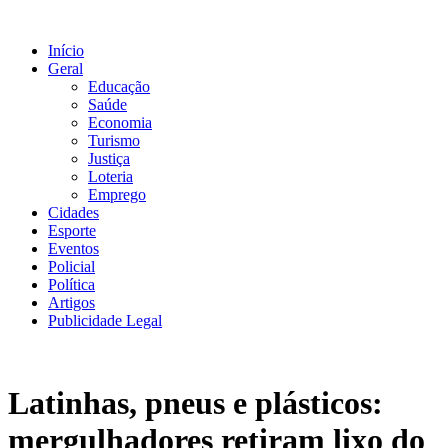
Ir
para
Início
o
Geral
conteúdo
Educação
Saúde
Economia
Turismo
Justiça
Loteria
Emprego
Cidades
Esporte
Eventos
Policial
Política
Artigos
Publicidade Legal
Latinhas, pneus e plásticos:
mergulhadores retiram lixo do