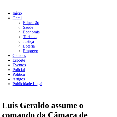
Ir
para
Início
o
Geral
conteúdo
Educação
Saúde
Economia
Turismo
Justiça
Loteria
Emprego
Cidades
Esporte
Eventos
Policial
Política
Artigos
Publicidade Legal
Luis Geraldo assume o
comando da Câmara de