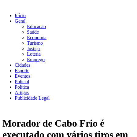
Ir
para
Início
o
Geral
conteúdo
Educação
Saúde
Economia
Turismo
Justiça
Loteria
Emprego
Cidades
Esporte
Eventos
Policial
Política
Artigos
Publicidade Legal
Morador de Cabo Frio é
executado com vários tiros em