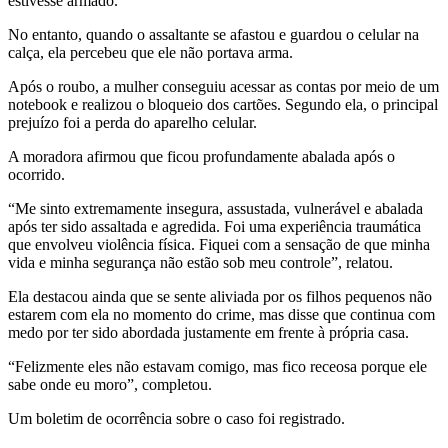
estivesse armado.
No entanto, quando o assaltante se afastou e guardou o celular na
calça, ela percebeu que ele não portava arma.
Após o roubo, a mulher conseguiu acessar as contas por meio de um
notebook e realizou o bloqueio dos cartões. Segundo ela, o principal
prejuízo foi a perda do aparelho celular.
A moradora afirmou que ficou profundamente abalada após o
ocorrido.
“Me sinto extremamente insegura, assustada, vulnerável e abalada
após ter sido assaltada e agredida. Foi uma experiência traumática
que envolveu violência física. Fiquei com a sensação de que minha
vida e minha segurança não estão sob meu controle”, relatou.
Ela destacou ainda que se sente aliviada por os filhos pequenos não
estarem com ela no momento do crime, mas disse que continua com
medo por ter sido abordada justamente em frente à própria casa.
“Felizmente eles não estavam comigo, mas fico receosa porque ele
sabe onde eu moro”, completou.
Um boletim de ocorrência sobre o caso foi registrado.