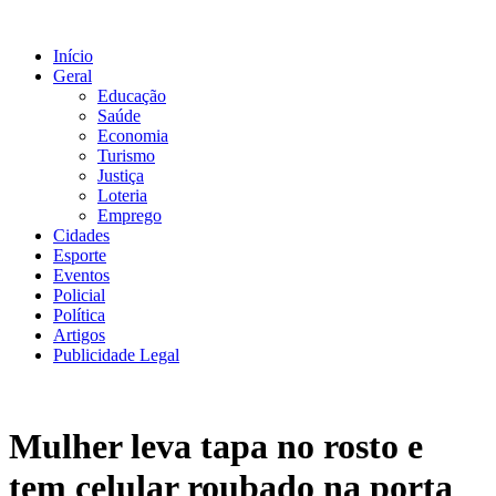
Ir
para
Início
o
Geral
conteúdo
Educação
Saúde
Economia
Turismo
Justiça
Loteria
Emprego
Cidades
Esporte
Eventos
Policial
Política
Artigos
Publicidade Legal
Mulher leva tapa no rosto e
tem celular roubado na porta