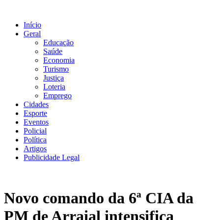
Ir
para
Início
o
Geral
conteúdo
Educação
Saúde
Economia
Turismo
Justiça
Loteria
Emprego
Cidades
Esporte
Eventos
Policial
Política
Artigos
Publicidade Legal
Novo comando da 6ª CIA da
PM de Arraial intensifica