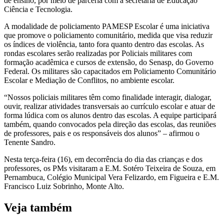
de ensino, por meio de parceria com a secretaria de Educação
Ciência e Tecnologia.
A modalidade de policiamento PAMESP Escolar é uma iniciativa
que promove o policiamento comunitário, medida que visa reduzir
os índices de violência, tanto fora quanto dentro das escolas. As
rondas escolares serão realizadas por Policiais militares com
formação acadêmica e cursos de extensão, do Senasp, do Governo
Federal. Os militares são capacitados em Policiamento Comunitário
Escolar e Mediação de Conflitos, no ambiente escolar.
“Nossos policiais militares têm como finalidade interagir, dialogar,
ouvir, realizar atividades transversais ao currículo escolar e atuar de
forma lúdica com os alunos dentro das escolas. A equipe participará
também, quando convocados pela direção das escolas, das reuniões
de professores, pais e os responsáveis dos alunos” – afirmou o
Tenente Sandro.
Nesta terça-feira (16), em decorrência do dia das crianças e dos
professores, os PMs visitaram a E.M. Sotéro Teixeira de Souza, em
Pernambuca, Colégio Municipal Vera Felizardo, em Figueira e E.M.
Francisco Luiz Sobrinho, Monte Alto.
Veja também