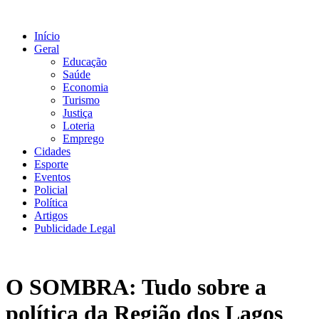
Ir
para
Início
o
Geral
conteúdo
Educação
Saúde
Economia
Turismo
Justiça
Loteria
Emprego
Cidades
Esporte
Eventos
Policial
Política
Artigos
Publicidade Legal
O SOMBRA: Tudo sobre a
política da Região dos Lagos