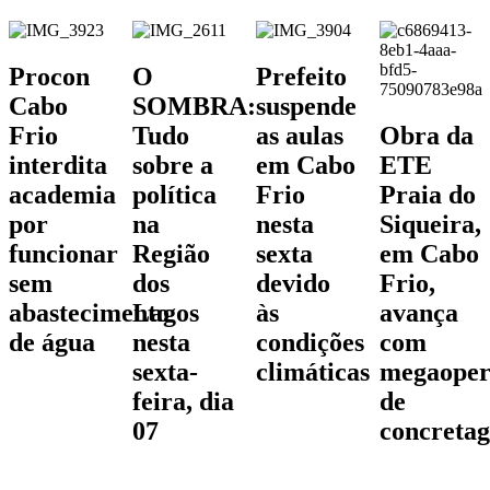
Procon
O
Prefeito
Cabo
SOMBRA:
suspende
Frio
Tudo
as aulas
Obra da
interdita
sobre a
em Cabo
ETE
academia
política
Frio
Praia do
por
na
nesta
Siqueira,
funcionar
Região
sexta
em Cabo
sem
dos
devido
Frio,
abastecimento
Lagos
às
avança
de água
nesta
condições
com
sexta-
climáticas
megaoper
feira, dia
de
07
concreta