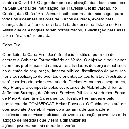
contra a Covid-19. O agendamento e aplicação das doses acontece
na Sala Central de Imunização, na Travessa Get ̇lio Vargas, no
Centro, das 8h às 16h. A imunização contra a doença segue para
todos os aldeenses maiores de 5 anos de idade, exceto para
crianças de 3 a 4 anos, devido a falta de doses no Estado do Rio.
Assim que os estoques forem normalizados, a vacinação para essa
faixa etária será retomada.
Cabo Frio
O prefeito de Cabo Frio, José Bonifácio, instituiu, por meio do
decreto o Gabinete Extraordinário de Verão. O objetivo é solucionar
eventuais problemas e dinamizar as atividades dos órgãos públicos
na questão da segurança, limpeza pública, fiscalização de posturas,
trânsito, realização de eventos e orientação aos turistas. A estrutura
será coordenada pelo secretário de Direitos Humanos e segurança,
Ruy França, e composta pelos secretários de Mobilidade Urbana,
Jefferson Buitrago; de Obras e Serviços Públicos, Vanderson Bento;
de Meio Ambiente e Saneamento; Rosalice Fernandes e pelo
presidente da COMSERCAF, Heitor Fonseca. O Gabinete estará em
operação até 9 de abril, visando a garantia de qualidade e
eficiência dos serviços públicos, através da atuação preventiva e da
adoção de medidas que visem a dinamizar as
ações governamentais durante o verão.