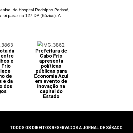
enise, do Hospital Rodolpho Perissé,
foi parar na 127 DP (Búzios). A
ota da
Prefeitura de
 entre
Cabo Frio
lhos e
apresenta
 Frio
políticas
alece
públicas para
mo de
Economia Azul
s e da
em evento de
o dos
inovação na
gos
capital do
Estado
TODOS OS DIREITOS RESERVADOS A JORNAL DE SÁBADO.