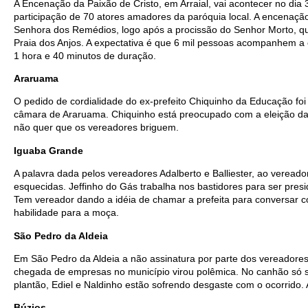
A Encenação da Paixão de Cristo, em Arraial, vai acontecer no dia
participação de 70 atores amadores da paróquia local. A encenaçã
Senhora dos Remédios, logo após a procissão do Senhor Morto, qu
Praia dos Anjos. A expectativa é que 6 mil pessoas acompanhem 
1 hora e 40 minutos de duração.
Araruama
O pedido de cordialidade do ex-prefeito Chiquinho da Educação fo
câmara de Araruama. Chiquinho está preocupado com a eleição da 
não quer que os vereadores briguem.
Iguaba Grande
A palavra dada pelos vereadores Adalberto e Balliester, ao vereado
esquecidas. Jeffinho do Gás trabalha nos bastidores para ser pre
Tem vereador dando a idéia de chamar a prefeita para conversar c
habilidade para a moça.
São Pedro da Aldeia
Em São Pedro da Aldeia a não assinatura por parte dos vereadores
chegada de empresas no município virou polêmica. No canhão só se
plantão, Ediel e Naldinho estão sofrendo desgaste com o ocorrido.
Búzios