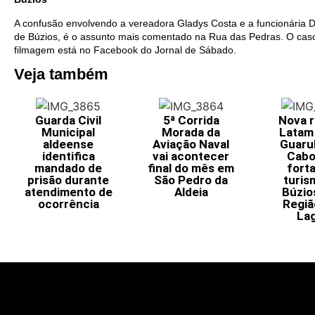
A confusão envolvendo a vereadora Gladys Costa e a funcionária D
de Búzios, é o assunto mais comentado na Rua das Pedras. O caso 
filmagem está no Facebook do Jornal de Sábado.
Veja também
Guarda Civil
5ª Corrida
Nova r
Municipal
Morada da
Latam
aldeense
Aviação Naval
Guaru
identifica
vai acontecer
Cabo
mandado de
final do mês em
fort
prisão durante
São Pedro da
turis
atendimento de
Aldeia
Búzio
ocorrência
Regiã
La