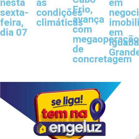
nesta
às
em
Frio,
sexta-
condições
negoc
avança
feira,
climáticas
imobil
com
dia 07
em
megaoperação
Iguaba
de
Grand
concretagem