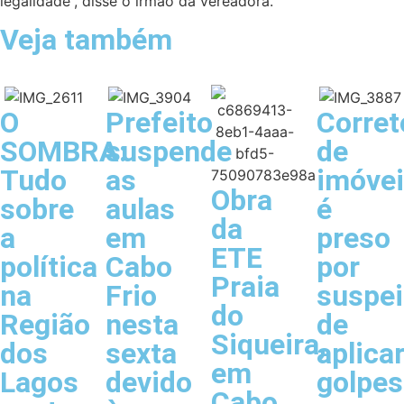
legalidade”, disse o irmão da vereadora.
Veja também
O
Prefeito
Corret
SOMBRA:
suspende
de
Tudo
as
imóve
Obra
sobre
aulas
é
da
a
em
preso
ETE
política
Cabo
por
Praia
na
Frio
suspei
do
Região
nesta
de
Siqueira,
dos
sexta
aplica
em
Lagos
devido
golpes
Cabo