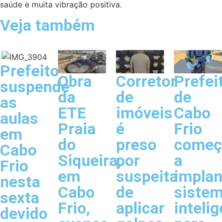
saúde e muita vibração positiva.
Veja também
Prefeito
Obra
Corretor
Prefei
suspende
da
de
de
as
ETE
imóveis
Cabo
aulas
Praia
é
Frio
em
do
preso
começ
Cabo
Siqueira,
por
a
Frio
em
suspeita
implan
nesta
Cabo
de
siste
sexta
Frio,
aplicar
inteli
devido