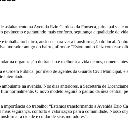
 de asfaltamento na Avenida Ezio Cardoso da Fonseca, principal via e
vo pavimento e garantindo mais conforto, segurança e qualidade de vid
e trabalha no bairro, ansiosos para ver a transformação do local. A ob
va, morador antigo do bairro, afirmou: “Estou muito feliz com esse olha
ar na organização do trânsito e melhorar a vida de nós, comerciantes. 
ça e Ordem Pública, por meio de agentes da Guarda Civil Municipal, e a
e interditado.
 ambulante na avenida. Nos dias anteriores, a Secretaria de Licenciame
sse fluir normalmente. O novo modelo seguirá o padrão da área central, 
ou a importância do trabalho: “Estamos transformando a Avenida Ezio
 mais segurança, conforto e valorização para a comunidade. Nosso obj
ransformar a cidade e cuidar de seus moradores”.