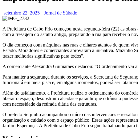
setembro 22, 2025
Jornal de Sábado
A Prefeitura de Cabo Frio começou nesta segunda-feira (22) as obras
com a fresagem do asfalto antigo, preparando a rua para receber o no
O dia começou com máquinas nas ruas e olhares atentos de quem vive 
Estado. Moradores e comerciantes aprovaram a iniciativa. Mazinho Sil
trazer melhorias significativas para todos”.
A comerciante Alexandra Guimarães destacou: “O ordenamento vai ajud
Para manter a segurança durante os serviços, a Secretaria de Seguran
funcionará em meia pista e, em alguns momentos, poderá ser totalment
Além do asfaltamento, a Prefeitura realiza o ordenamento do comércio
liberar o espaço, desobstruir calçadas e garantir que o trânsito pude
com necessidade da retirada diária das estruturas.
O prefeito Serginho acompanhou o início das intervenções e ressalt
organização e cuidado com o espaço público. Essas ações representam
Jardim Esperança. A Prefeitura de Cabo Frio segue trabalhando para t