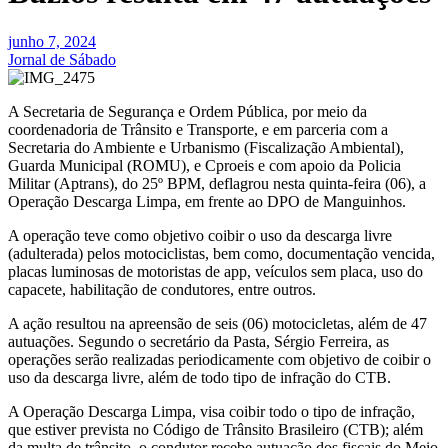
junho 7, 2024
Jornal de Sábado
A Secretaria de Segurança e Ordem Pública, por meio da
coordenadoria de Trânsito e Transporte, e em parceria com a
Secretaria do Ambiente e Urbanismo (Fiscalização Ambiental),
Guarda Municipal (ROMU), e Cproeis e com apoio da Policia
Militar (Aptrans), do 25º BPM, deflagrou nesta quinta-feira (06), a
Operação Descarga Limpa, em frente ao DPO de Manguinhos.
A operação teve como objetivo coibir o uso da descarga livre
(adulterada) pelos motociclistas, bem como, documentação vencida,
placas luminosas de motoristas de app, veículos sem placa, uso do
capacete, habilitação de condutores, entre outros.
A ação resultou na apreensão de seis (06) motocicletas, além de 47
autuações. Segundo o secretário da Pasta, Sérgio Ferreira, as
operações serão realizadas periodicamente com objetivo de coibir o
uso da descarga livre, além de todo tipo de infração do CTB.
A Operação Descarga Limpa, visa coibir todo o tipo de infração,
que estiver prevista no Código de Trânsito Brasileiro (CTB); além
da multa de trânsito, o condutor recebe autuação dos fiscais do Meio