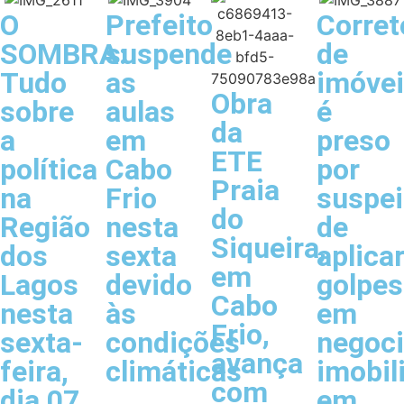
O
Prefeito
Corret
SOMBRA:
suspende
de
Tudo
as
imóve
Obra
sobre
aulas
é
da
a
em
preso
ETE
política
Cabo
por
Praia
na
Frio
suspei
do
Região
nesta
de
Siqueira,
dos
sexta
aplica
em
Lagos
devido
golpes
Cabo
nesta
às
em
Frio,
sexta-
condições
negoc
avança
feira,
climáticas
imobil
com
dia 07
em