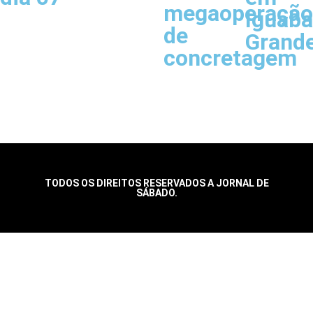
megaoperação
Iguaba
de
Grand
concretagem
TODOS OS DIREITOS RESERVADOS A JORNAL DE
SÁBADO.