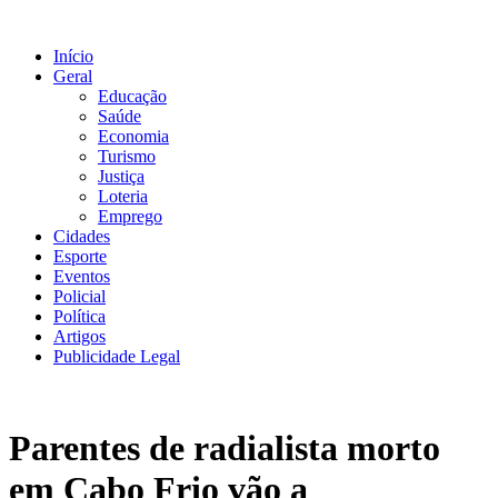
Ir
para
Início
o
Geral
conteúdo
Educação
Saúde
Economia
Turismo
Justiça
Loteria
Emprego
Cidades
Esporte
Eventos
Policial
Política
Artigos
Publicidade Legal
Parentes de radialista morto
em Cabo Frio vão a