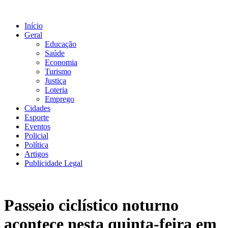
Ir
para
Início
o
Geral
conteúdo
Educação
Saúde
Economia
Turismo
Justiça
Loteria
Emprego
Cidades
Esporte
Eventos
Policial
Política
Artigos
Publicidade Legal
Passeio ciclístico noturno
acontece nesta quinta-feira em