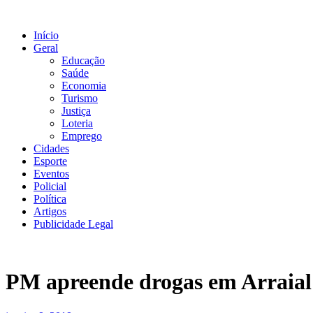
Ir
para
Início
o
Geral
conteúdo
Educação
Saúde
Economia
Turismo
Justiça
Loteria
Emprego
Cidades
Esporte
Eventos
Policial
Política
Artigos
Publicidade Legal
PM apreende drogas em Arraial