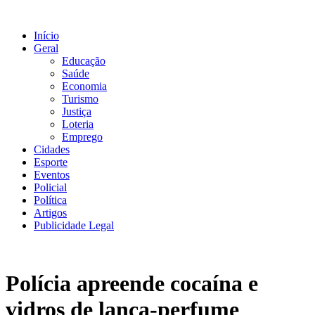
Ir
para
Início
o
Geral
conteúdo
Educação
Saúde
Economia
Turismo
Justiça
Loteria
Emprego
Cidades
Esporte
Eventos
Policial
Política
Artigos
Publicidade Legal
Polícia apreende cocaína e
vidros de lança-perfume