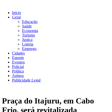
Ir
para
Início
o
Geral
conteúdo
Educação
Saúde
Economia
Turismo
Justiça
Loteria
Emprego
Cidades
Esporte
Eventos
Policial
Política
Artigos
Publicidade Legal
Praça do Itajuru, em Cabo
Frio, será revitalizada