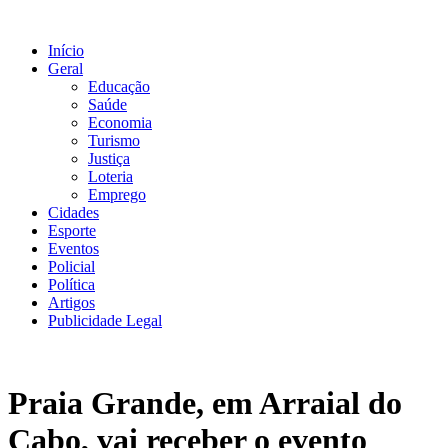
Ir
para
Início
o
Geral
conteúdo
Educação
Saúde
Economia
Turismo
Justiça
Loteria
Emprego
Cidades
Esporte
Eventos
Policial
Política
Artigos
Publicidade Legal
Praia Grande, em Arraial do
Cabo, vai receber o evento