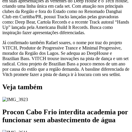
em suas apresentações as vertentes do Deep House e o Tech House,
criando uma linha única em cada set. Com atuação nos principais
clubes da Região e fora do Estado como no Renomado Danghai
Club em Curitiba/PR, possui Tracks lançadas pelas gravadoras
como: Deep Bear, Cartola Records e a recente Track autoral “Hands
Up” lançada pela Americana Build It Records. Busca como
inspiração fazer apresentações diferenciadas.
Já confirmado também Rafael soares, o nome por traz do projeto
VITCH, Produtor de Progressive Trance e Minimal Progressive,
morador da Região dos Lagos. Se adequa ao DeepHouse e
Brazilian Bass. VITCH trouxe inovações na pista de dança e um set
radical. Criou projeto de Brazilian Bass a pouco menos de um ano
por causa do estilo que a região demanda. A bassline diferenciada de
Vitch promete fazer a pista de dança ir à loucura com seu setlist.
Veja também
Procon Cabo Frio interdita academia por
funcionar sem abastecimento de água