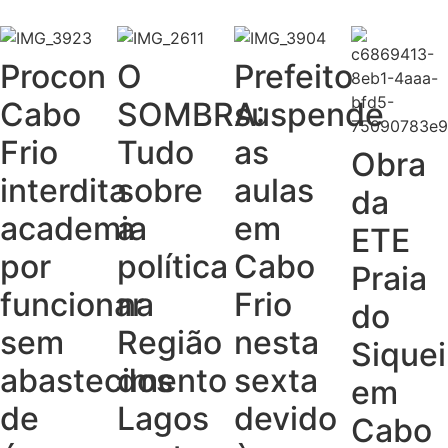
Procon
O
Prefeito
Cabo
SOMBRA:
suspende
Frio
Tudo
as
Obra
interdita
sobre
aulas
da
academia
a
em
ETE
por
política
Cabo
Praia
funcionar
na
Frio
do
sem
Região
nesta
Siquei
abastecimento
dos
sexta
em
de
Lagos
devido
Cabo