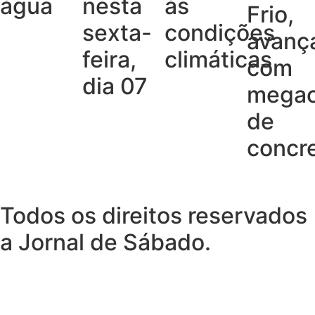
água
nesta
às
Frio,
sexta-
condições
avanç
feira,
climáticas
com
dia 07
megao
de
concr
Todos os direitos reservados
a Jornal de Sábado.